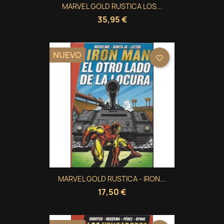
MARVEL GOLD RUSTICA LOS...
35,95 €
NUEVO
favorite_border
MARVEL GOLD RUSTICA - IRON...
17,50 €