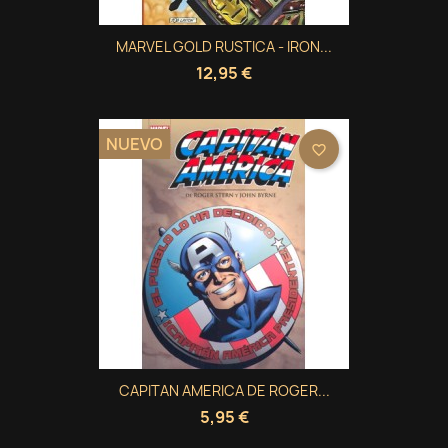
Cancelar
Iniciar sesión
Cancelar
Crear lista de deseos
MARVEL GOLD RUSTICA - IRON...
12,95 €
NUEVO
favorite_border
CAPITAN AMERICA DE ROGER...
5,95 €