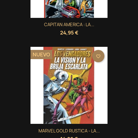
CAPITAN AMERICA : LA...
24,95 €
NUEVO
favorite_border
MARVEL GOLD RUSTICA - LA...