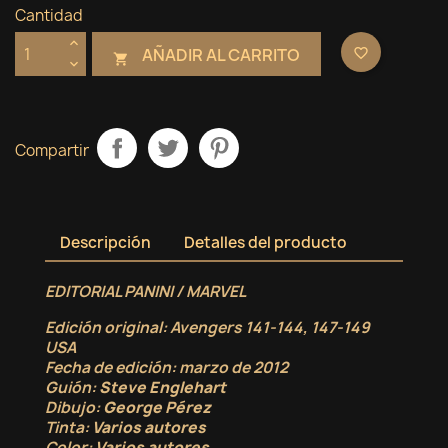
Cantidad
AÑADIR AL CARRITO
favorite_border

Compartir
Descripción
Detalles del producto
EDITORIAL PANINI / MARVEL
Edición original
: Avengers 141-144, 147-149
USA
Fecha de edición
: marzo de 2012
Guión
:
Steve Englehart
Dibujo
:
George Pérez
Tinta
:
Varios autores
Color
:
Varios autores