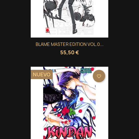
BLAME MASTER EDITION VOL.0...
55,50 €
NUEVO
favorite_border