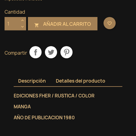
Cantidad
AÑADIR AL CARRITO
favorite_border

Compartir
Descripción
Detalles del producto
EDICIONES FHER / RUSTICA / COLOR
MANGA
AÑO DE PUBLICACION 1980