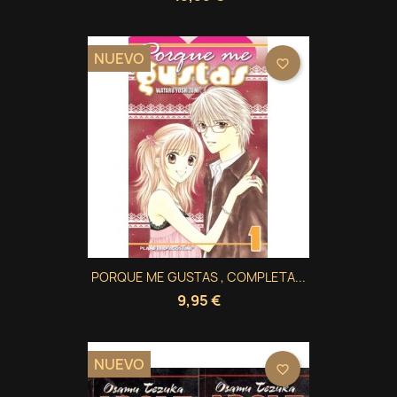
NUEVO
favorite_border
PORQUE ME GUSTAS , COMPLETA...
9,95 €
NUEVO
favorite_border