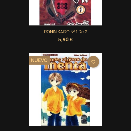
RONIN KAIRO Nº 1 De 2
5,90 €
NUEVO
favorite_border