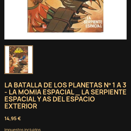
LA BATALLA DE LOS PLANETAS Nº 1 A 3
- LA MOMIA ESPACIAL _ LA SERPIENTE
ESPACIAL Y AS DEL ESPACIO
EXTERIOR
14,95 €
Impuestos incluidos