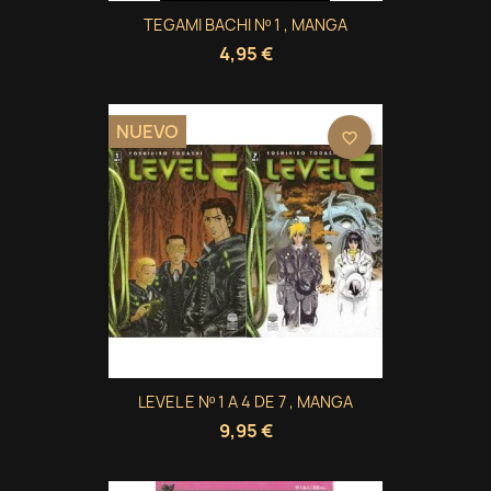
TEGAMI BACHI Nº 1 , MANGA
4,95 €
NUEVO
favorite_border
LEVEL E Nº 1 A 4 DE 7 , MANGA
9,95 €