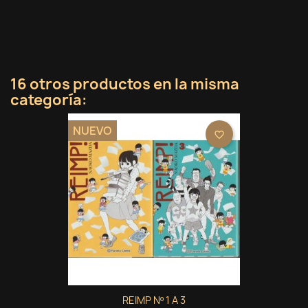
16 otros productos en la misma
categoría:
NUEVO
favorite_border
REIMP Nº 1 A 3