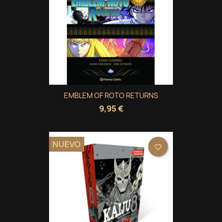
EMBLEM OF ROTO RETURNS
9,95 €
NUEVO
favorite_border