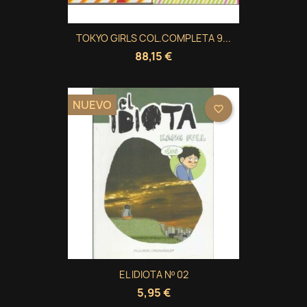
TOKYO GIRLS COL.COMPLETA 9...
88,15 €
NUEVO
favorite_border
EL IDIOTA Nº 02
5,95 €