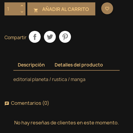
AÑADIR AL CARRITO
favorite_border

Compartir
Descripción
Detalles del producto
editorial planeta / rustica / manga
Comentarios (0)
chat
No hay reseñas de clientes en este momento.