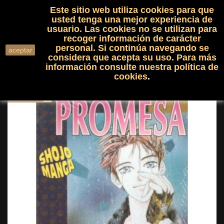
Este sitio web utiliza cookies para que
(0)

shopping_cart

usted tenga una mejor experiencia de
usuario. Las cookies no se utilizan para
recoger información de carácter
search
personal. Si continúa navegando se
aceptar
considera que acepta su uso. Para más
información consulte nuestra
política de
cookies
.
NUEVO