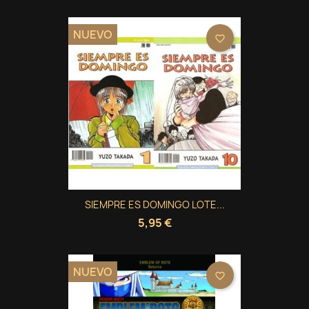
NUEVO
favorite_border
SIEMPRE ES DOMINGO LOTE...
5,95 €
NUEVO
favorite_border