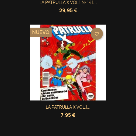
LA PATRULLA X VOL.1 Nº 141...
29,95 €
NUEVO
favorite_border
LA PATRULLA X VOL.1...
7,95 €