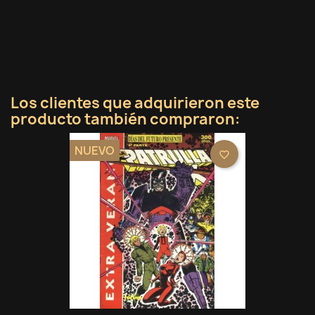
Los clientes que adquirieron este
producto también compraron:
NUEVO
favorite_border