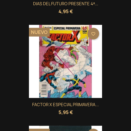
DIAS DEL FUTURO PRESENTE 4ª...
4,95 €
NUEVO
favorite_border
FACTOR X ESPECIAL PRIMAVERA...
5,95 €