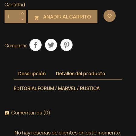
Cantidad
AÑADIR AL CARRITO
favorite_border

Compartir
Descripción
Detalles del producto
EDITORIAL FORUM / MARVEL / RUSTICA
Comentarios (0)
chat
No hay reseñas de clientes en este momento.