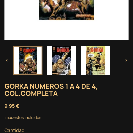


GORKA NUMEROS 1 A 4 DE 4,
COL.COMPLETA
9,95 €
Impuestos incluidos
Cantidad