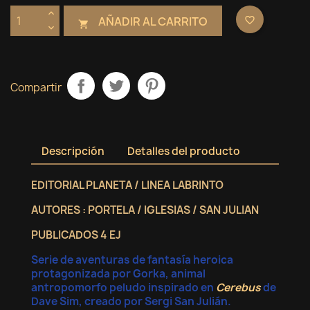
AÑADIR AL CARRITO
favorite_border

Compartir
Descripción
Detalles del producto
EDITORIAL PLANETA / LINEA LABRINTO
AUTORES : PORTELA / IGLESIAS / SAN JULIAN
PUBLICADOS 4 EJ
Serie de aventuras de fantasía heroica
protagonizada por Gorka, animal
antropomorfo peludo inspirado en
Cerebus
de
Dave Sim, creado por Sergi San Julián.