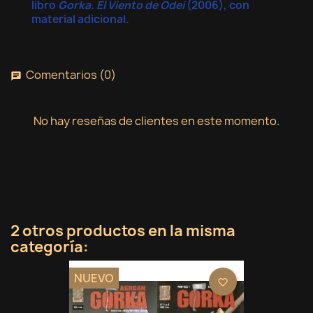
libro
Gorka. El Viento de Odei
(2006), con
Cancelar
Crear lista de deseos
material adicional.
Comentarios (0)
chat
No hay reseñas de clientes en este momento.
2 otros productos en la misma
categoría:
NUEVO
favorite_border