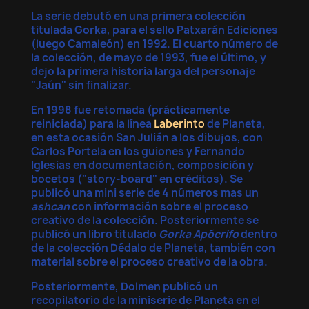
La serie debutó en una primera colección
titulada Gorka, para el sello Patxarán Ediciones
(luego Camaleón) en 1992. El cuarto número de
la colección, de mayo de 1993, fue el último, y
dejo la primera historia larga del personaje
"Jaún" sin finalizar.
En 1998 fue retomada (prácticamente
reiniciada) para la línea
Laberinto
de Planeta,
en esta ocasión San Julián a los dibujos, con
Carlos Portela en los guiones y Fernando
Iglesias en documentación, composición y
bocetos ("story-board" en créditos). Se
publicó una mini serie de 4 números mas un
×
×
Crear lista de deseos
ashcan
con información sobre el proceso
Iniciar sesión
creativo de la colección. Posteriormente se
publicó un libro titulado
Gorka Apócrifo
dentro
×
Nombre de la lista de deseos
Debe iniciar sesión para guardar productos en su
Añadir a la lista de deseos
de la colección Dédalo de Planeta, también con
lista de deseos.
material sobre el proceso creativo de la obra.
Posteriormente, Dolmen publicó un
Crear nueva lista
add_circle_outline
recopilatorio de la miniserie de Planeta en el
Cancelar
Iniciar sesión