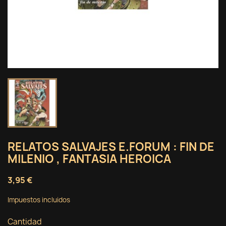
RELATOS SALVAJES E.FORUM : FIN DE
MILENIO , FANTASIA HEROICA
3,95 €
Impuestos incluidos
Cantidad