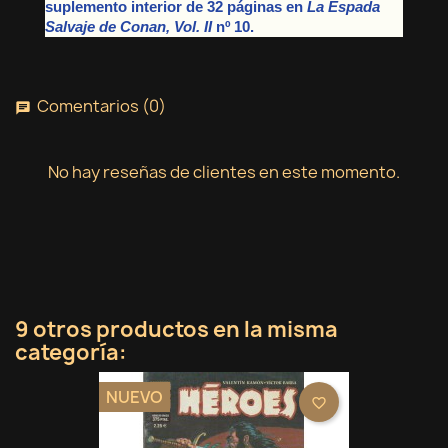
suplemento interior de 32 páginas en
La Espada
Salvaje de Conan, Vol. II
nº 10.
Comentarios (0)
chat
No hay reseñas de clientes en este momento.
9 otros productos en la misma
categoría:
NUEVO
favorite_border