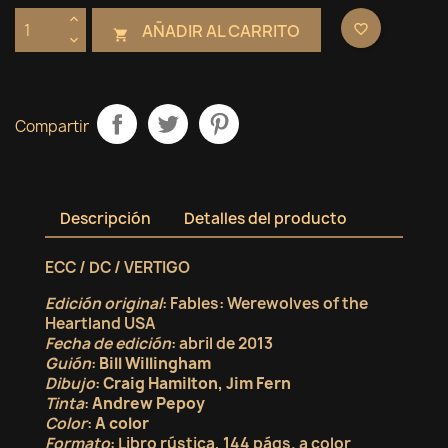
AÑADIR AL CARRITO
favorite_border

Compartir
Descripción
Detalles del producto
ECC / DC / VERTIGO
Edición original
: Fables: Werewolves of the
Heartland USA
Fecha de edición
: abril de 2013
Guión
:
Bill Willingham
Dibujo
:
Craig Hamilton, Jim Fern
Tinta
:
Andrew Pepoy
Color
:
A color
Formato
: Libro rústica, 144 págs. a color