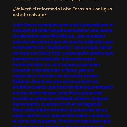
¿Volverá el reformado Lobo Feroz a su antiguo
estado salvaje?
Lobo Feroz se embarca en una búsqueda por el
corazón de América para encontrar una nueva
localización para Villa Fábula, una sociedad
secreta de personajes de cuento exiliados que
viven entre los “mundanos”. En su viaje, Feroz
se topa con Story City, un pequeño pueblo que
×
parece estar habitado únicamente por
×
Crear lista de deseos
Iniciar sesión
hombres lobo. Lo raro es que ya parecen
conocer y reverenciar a Feroz, pero lo
capturan y lo encierran de todos modos.
×
Nombre de la lista de deseos
Debe iniciar sesión para guardar productos en su
Añadir a la lista de deseos
Fábulas: Hombres lobo en el corazón de
lista de deseos.
América cuenta una historia épica que empezó
mucho antes de que Lobo Feroz pisara las
Crear nueva lista
add_circle_outline
bucólicas planicies del Medio Oeste. Empezó
hace mucho, cuando sirvió en la Segunda
Cancelar
Iniciar sesión
Cancelar
Crear lista de deseos
Guerra Mundial y terminó involucrado en un
experimento nazi que podría haber cambiado
el curso de la guerra. Pronto se descubre que
el asesinato es el menor de los pecados de