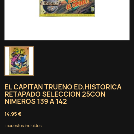
EL CAPITAN TRUENO ED.HISTORICA
RETAPADO SELECCION 25CON
NIMEROS 139 A 142
14,95 €
Impuestos incluidos