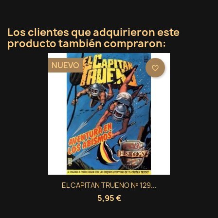
Los clientes que adquirieron este
producto también compraron:
NUEVO
favorite_border
EL CAPITAN TRUENO Nº 129...
5,95 €