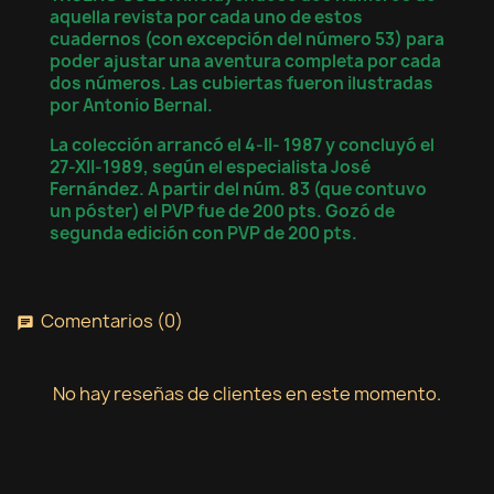
aquella revista por cada uno de estos
cuadernos (con excepción del número 53) para
poder ajustar una aventura completa por cada
dos números. Las cubiertas fueron ilustradas
por Antonio Bernal.
La colección arrancó el 4-II- 1987 y concluyó el
27-XII-1989, según el especialista José
Fernández. A partir del núm. 83 (que contuvo
×
un póster) el PVP fue de 200 pts. Gozó de
×
Crear lista de deseos
Iniciar sesión
segunda edición con PVP de 200 pts.
×
Nombre de la lista de deseos
Debe iniciar sesión para guardar productos en su
Añadir a la lista de deseos
lista de deseos.
Comentarios (0)
chat
Crear nueva lista
add_circle_outline
Cancelar
Iniciar sesión
No hay reseñas de clientes en este momento.
Cancelar
Crear lista de deseos