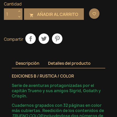
Cantidad
AÑADIR AL CARRITO
favorite_border

Compartir
Descripción
Detalles del producto
EDICIONES B / RUSTICA / COLOR
Serie de aventuras protagonizadas por el
capitán Trueno y sus amigos Sigrid, Goliath y
Crispín.
Cuadernos grapados con 32 páginas en color
más cubiertas. Reedición de los contenidos de
TRUENO COLOR
incluyéndose dos números de