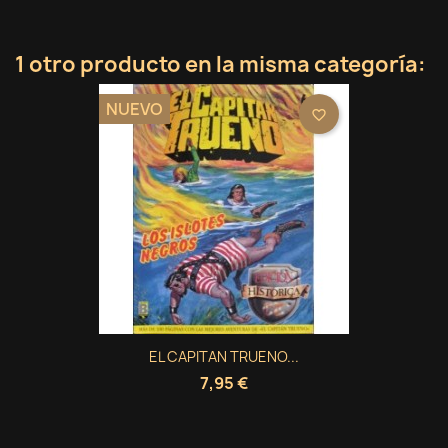
1 otro producto en la misma categoría:
NUEVO
favorite_border
EL CAPITAN TRUENO...
7,95 €