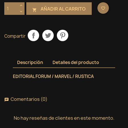
AÑADIR AL CARRITO
favorite_border

Compartir
Descripción
Detalles del producto
EDITORIAL FORUM / MARVEL / RUSTICA
Comentarios (0)
chat
No hay reseñas de clientes en este momento.