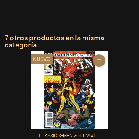
7 otros productos en la misma
categoría:
NUEVO
favorite_border
CLASSIC X-MEN VOL.1 Nº 40...