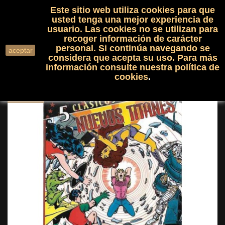
Este sitio web utiliza cookies para que
(0)

shopping_cart

usted tenga una mejor experiencia de
usuario. Las cookies no se utilizan para
recoger información de carácter
search
personal. Si continúa navegando se
aceptar
considera que acepta su uso. Para más
información consulte nuestra
política de
cookies
.
NUEVO