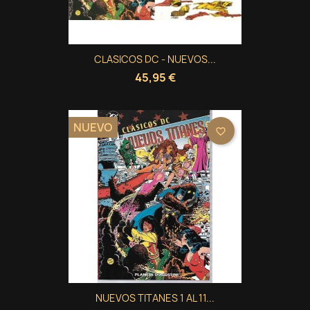
CLASICOS DC - NUEVOS...
45,95 €
NUEVO
favorite_border
NUEVOS TITANES 1 AL 11...