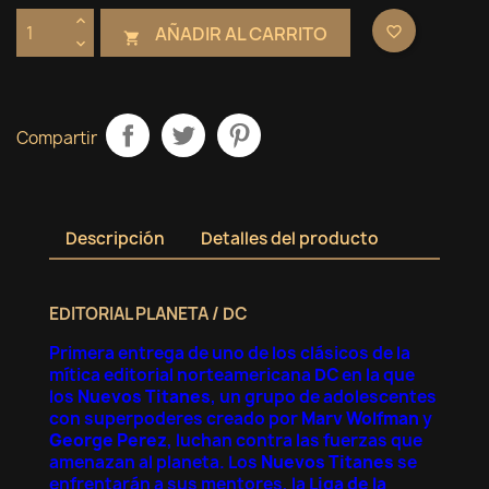
AÑADIR AL CARRITO
favorite_border

Compartir
Descripción
Detalles del producto
EDITORIAL PLANETA / DC
Primera entrega de uno de los clásicos de la
mítica editorial norteamericana
DC
en la que
los
Nuevos Titanes
, un grupo de adolescentes
con superpoderes creado por
Marv Wolfman
y
George Perez
, luchan contra las fuerzas que
amenazan al planeta. Los
Nuevos Titanes
se
enfrentarán a sus mentores, la
Liga de la