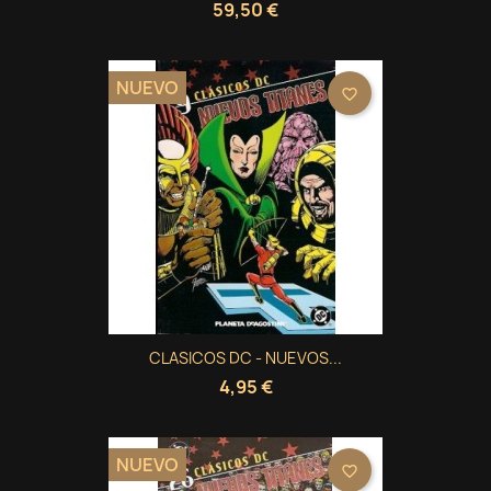
59,50 €
NUEVO
favorite_border
CLASICOS DC - NUEVOS...
4,95 €
NUEVO
favorite_border