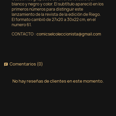
×
blanco y negro y color. El subtítulo apareció en los
Nombre de la lista de deseos
Debe iniciar sesión para guardar productos en su
Añadir a la lista de deseos
primeros números para distinguir este
lista de deseos.
lanzamiento de la revista de la edición de Riego.
El formato cambió de 27x20 a 30x22 cm, en el
Crear nueva lista
add_circle_outline
numero 61.
Cancelar
Iniciar sesión
Cancelar
Crear lista de deseos
CONTACTO :
comicselcoleccionista@gmail.com
Comentarios (0)
chat
No hay reseñas de clientes en este momento.