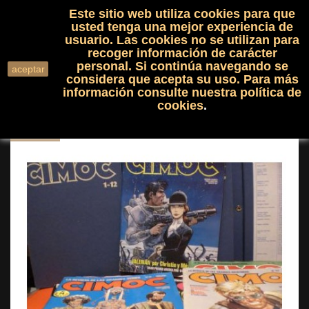
Este sitio web utiliza cookies para que
(0)

shopping_cart

usted tenga una mejor experiencia de
usuario. Las cookies no se utilizan para
recoger información de carácter
search
personal. Si continúa navegando se
aceptar
considera que acepta su uso. Para más
información consulte nuestra
política de
cookies
.
NUEVO