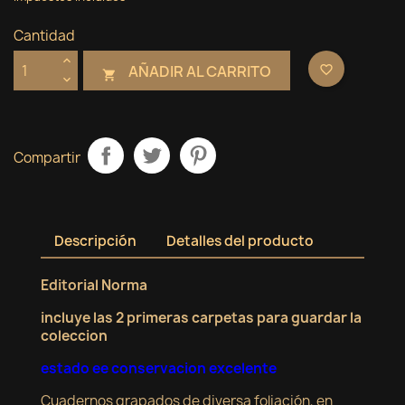
Cantidad
AÑADIR AL CARRITO
favorite_border

Compartir
Descripción
Detalles del producto
Editorial Norma
incluye las 2 primeras carpetas para guardar la
coleccion
×
×
Crear lista de deseos
estado ee conservacion excelente
Iniciar sesión
Cuadernos grapados de diversa foliación, en