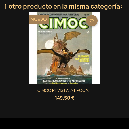
1 otro producto en la misma categoría:
NUEVO
favorite_border
CIMOC REVISTA 2ª EPOCA...
149,50 €