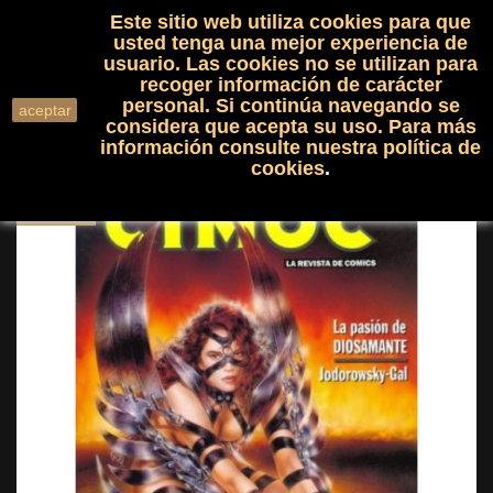
Este sitio web utiliza cookies para que
(0)

shopping_cart

usted tenga una mejor experiencia de
usuario. Las cookies no se utilizan para
recoger información de carácter
search
personal. Si continúa navegando se
aceptar
considera que acepta su uso. Para más
información consulte nuestra
política de
cookies
.
NUEVO