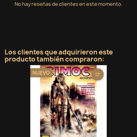
No hay reseñas de clientes en este momento.
Los clientes que adquirieron este
producto también compraron:
NUEVO
favorite_border