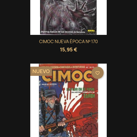
CIMOC NUEVA ÉPOCA Nº 170
15,95 €
NUEVO
favorite_border