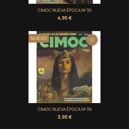
CIMOC NUEVA ÉPOCA Nº 30
4,95 €
NUEVO
favorite_border
CIMOC NUEVA ÉPOCA Nº 39
3,95 €