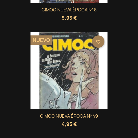
CIMOC NUEVA ÉPOCA Nº 8
5,95 €
NUEVO
favorite_border
CIMOC NUEVA ÉPOCA Nº 49
4,95 €