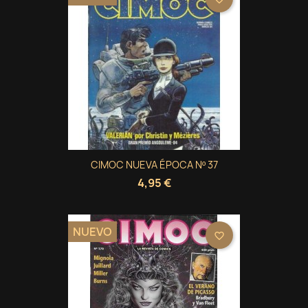
CIMOC NUEVA ÉPOCA Nº 37
4,95 €
NUEVO
favorite_border