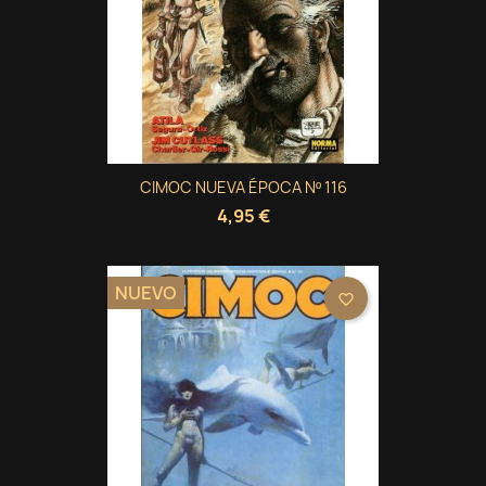
CIMOC NUEVA ÉPOCA Nº 116
4,95 €
NUEVO
favorite_border