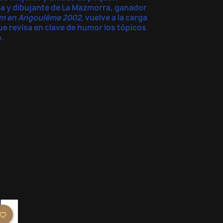
rata y dibujante de La Mazmorra, ganador
um en Angoulême 2002
, vuelve a la carga
ue revisa en clave de humor los tópicos
o.
×
×
×
avorite_border