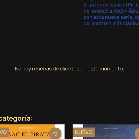
El autor de Isaac el Pi
del
premio a Mejor Álb
con esta nueva serie, q
del western más clásic
rear lista de deseos
niciar sesión
mbre de la lista de deseos
ñadir a la lista de deseos
be iniciar sesión para guardar productos en su lista de deseos.
No hay reseñas de clientes en este momento.
Crear nueva lista
Cancelar
Iniciar sesión
Cancelar
Crear lista de deseos
categoría:
VO
NUEVO
favorite_border
f