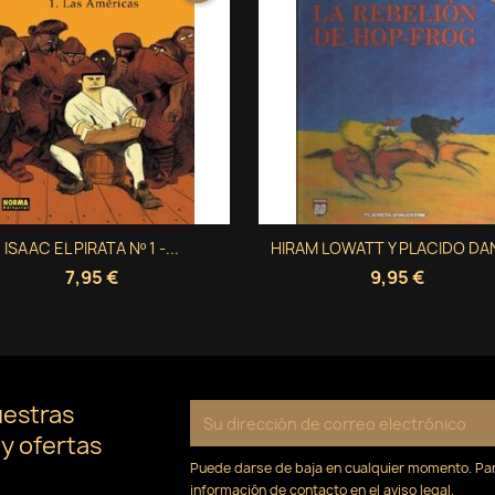
Vista rápida
Vista rápida
ISAAC EL PIRATA Nº 1 -...
HIRAM LOWATT Y PLACIDO DAN


7,95 €
9,95 €
uestras
 y ofertas
Puede darse de baja en cualquier momento. Para
información de contacto en el aviso legal.