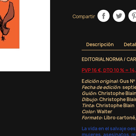
Compartir
Descripción
Detal
EDITORIAL NORMA / CA
PVP 16 €, DTO 10 % = 14
E
dición original
: Gus Nº
Fecha de edición
: sept
Guión
: Christophe Blai
Dibujo
: Christophe Blai
Tinta
: Christophe Blain
Color
: Walter
Formato
: Libro cartoné
La vida en el salvaje o
mujeres, asesinatos, m