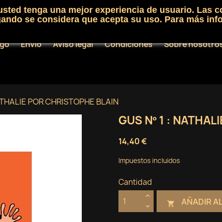
 usted tenga una mejor experiencia de usuario. Las c
egando se considera que acepta su uso. Para más inf
ogo
Envío
Aviso legal
Condiciones
Sobre nosotro
NATHALIE POR CHRISTOPHE BLAIN
GUS Nº 1 : NATHA
14,40 €
Impuestos incluidos
Cantidad
AÑADIR A
