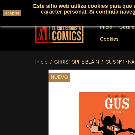
Este sitio web utiliza cookies para que
Llámenos:
+34 91 530 01 33
carácter personal. Si continúa nav
aceptar
Inicio
Catál
Cookies
Inicio
CHRISTOPHE BLAIN
GUS Nº 1 : 
NUEVO