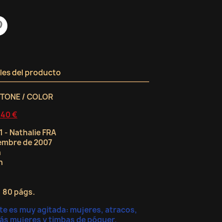
les del producto
RTONE / COLOR
,40 €
 1 - Nathalie FRA
iembre de 2007
n
n
, 80 págs.
este es muy agitada: mujeres, atracos,
ás mujeres y timbas de póquer.