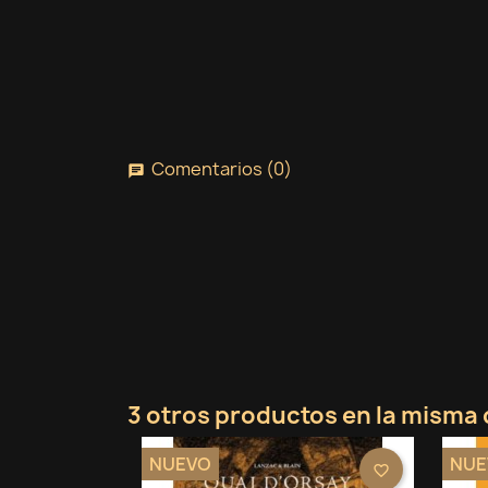
C
I
Comentarios (0)
chat
No
A
De
add_circle_outline
3 otros productos en la misma 
NUEVO
NUE
favorite_border