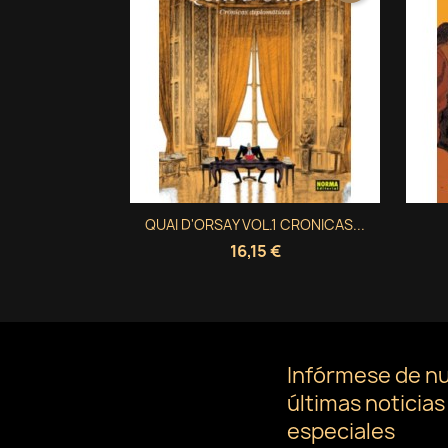
Vista rápida
QUAI D'ORSAY VOL.1 CRONICAS...

16,15 €
Infórmese de n
últimas noticias
especiales